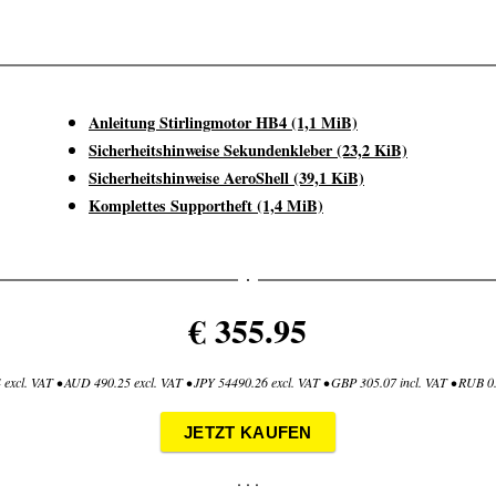
Anleitung Stirlingmotor HB4
(1,1 MiB)
Sicherheitshinweise Sekundenkleber
(23,2 KiB)
Sicherheitshinweise AeroShell
(39,1 KiB)
Komplettes Supportheft
(1,4 MiB)
€ 355.95
excl. VAT • AUD 490.25 excl. VAT • JPY 54490.26 excl. VAT • GBP 305.07 incl. VAT • RUB 0.
JETZT KAUFEN
. . .