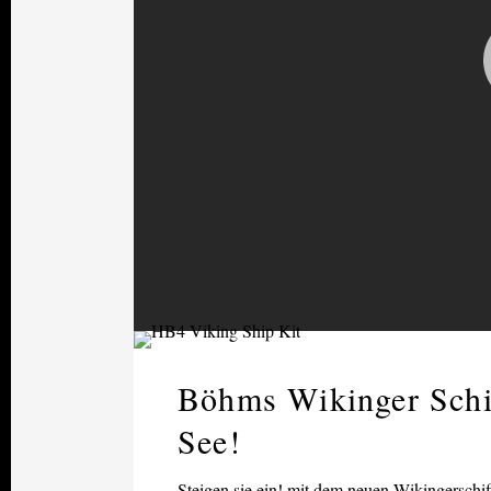
Böhms Wikinger Schif
See!
Steigen sie ein! mit dem neuen Wikingerschif