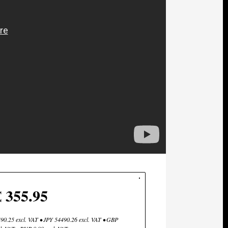
€ 355.95
0.25 excl. VAT • JPY 54490.26 excl. VAT • GBP