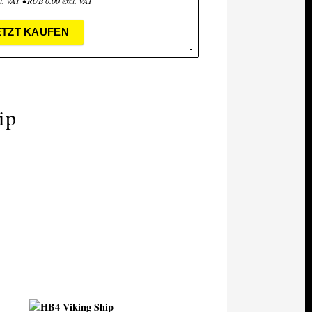
l. VAT • RUB 0.00 excl. VAT
ETZT KAUFEN
ip