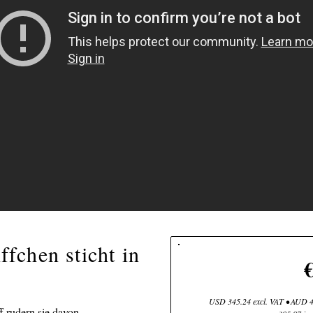
fchen sticht in
USD 345.24 excl. VAT • AUD 49
f rudern sie davon.