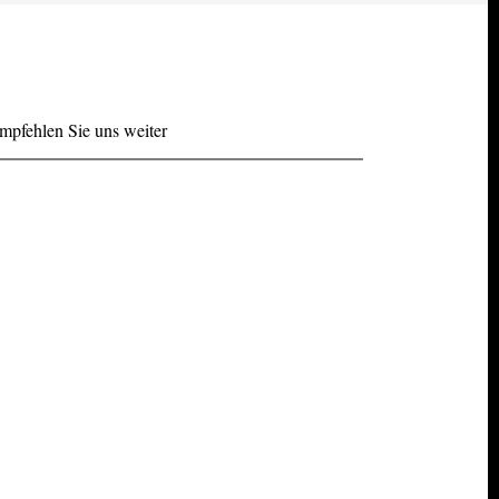
mpfehlen Sie uns weiter
Facebook
Twitter
LinkedIn
Xing
Mail
tumblr
Reddit